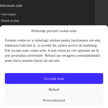
Informatii utile
Cum cumpar
Metode de plata
Livrarea comenzilor
Preferințe privind cookie-urile
Magazine partenere
Retur
Folosim cookie-uri și tehnologii similare pentru funcționarea site-ului,
măsurarea traficului și, cu acordul tău, pentru servicii de marketing.
Cariere
Poți accepta toate cookie-urile, le poți refuza pe cele opționale sau îți
Politica de Confidentialitate
poți personaliza preferințele. Refuzul sau retragerea consimțământului
Politica de cookie-uri
poate afecta anumite funcții ale site-ului.
Termeni si conditii
© 2009-2026 S.C. Biciclete Ciclop S.R.L. Toate drepturile rezervate.
CUI: RO 26049660, Nr. Registrul Comertului: J40/9410/2009
Acceptă toate
Capital social: 200.200,00 RON
Protectia Consumatorilor - ANPC
Refuză
Toate preturile produselor de pe site contin TVA, in conformitate cu legislatia
in vigoare.
Personalizează
Toate imaginile produselor de pe website sunt cu titlu de prezentare.
Pentru detalii despre produse, va rugam sa ne contactati prin
formularul de