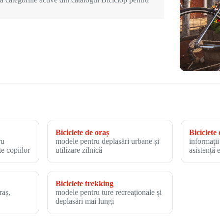
Biciclete de oraș
Biciclete 
ru
modele pentru deplasări urbane și
informații
te copiilor
utilizare zilnică
asistență 
Biciclete trekking
raș,
modele pentru ture recreaționale și
deplasări mai lungi