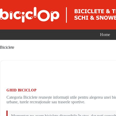
Sari la conținut
Home
Biciclete
GHID BICICLOP
Categoria Biciclete reunește informații utile pentru alegerea unei bici
urbane, turele recreaționale sau traseele sportive.
Momentan nu avem biciclete disponibile în stoc, dar poți consulta