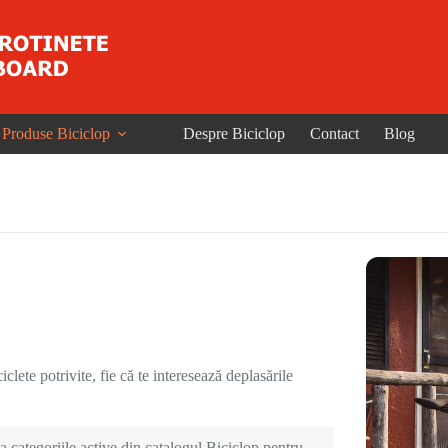
Produse Biciclop
Despre Biciclop
Contact
Blog
clete potrivite, fie că te interesează deplasările
 categoriile active din catalogul Biciclop pentru