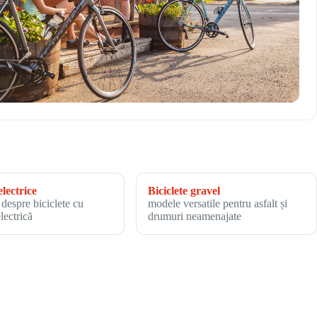
electrice
Biciclete gravel
 despre biciclete cu
modele versatile pentru asfalt și
electrică
drumuri neamenajate