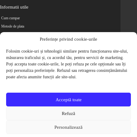
Informatii utile
Cum cumpar
Metode de plata
Livrarea comenzilor
Preferințe privind cookie-urile
Magazine partenere
Retur
Folosim cookie-uri și tehnologii similare pentru funcționarea site-ului,
măsurarea traficului și, cu acordul tău, pentru servicii de marketing.
Cariere
Poți accepta toate cookie-urile, le poți refuza pe cele opționale sau îți
Politica de Confidentialitate
poți personaliza preferințele. Refuzul sau retragerea consimțământului
Politica de cookie-uri
poate afecta anumite funcții ale site-ului.
Termeni si conditii
© 2009-2026 S.C. Biciclete Ciclop S.R.L. Toate drepturile rezervate.
CUI: RO 26049660, Nr. Registrul Comertului: J40/9410/2009
Acceptă toate
Capital social: 200.200,00 RON
Protectia Consumatorilor - ANPC
Refuză
Toate preturile produselor de pe site contin TVA, in conformitate cu legislatia
in vigoare.
Personalizează
Toate imaginile produselor de pe website sunt cu titlu de prezentare.
Pentru detalii despre produse, va rugam sa ne contactati prin
formularul de