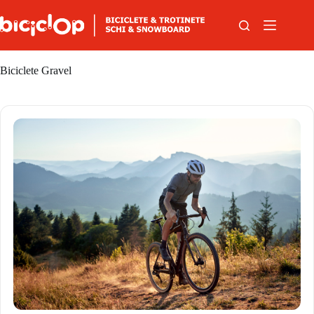
Sari la conținut
Biciclete Gravel