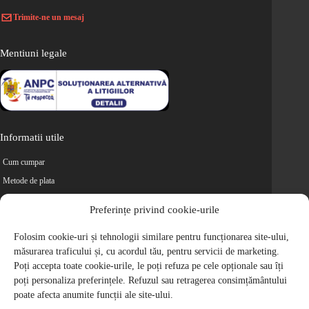
Trimite-ne un mesaj
Mentiuni legale
Informatii utile
Cum cumpar
Metode de plata
Livrarea comenzilor
Preferințe privind cookie-urile
Magazine partenere
Folosim cookie-uri și tehnologii similare pentru funcționarea site-ului,
Retur
măsurarea traficului și, cu acordul tău, pentru servicii de marketing.
Cariere
Poți accepta toate cookie-urile, le poți refuza pe cele opționale sau îți
Politica de Confidentialitate
poți personaliza preferințele. Refuzul sau retragerea consimțământului
Politica de cookie-uri
poate afecta anumite funcții ale site-ului.