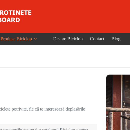
Produse Biciclop
Despre Biciclop
Contact
Blog
clete potrivite, fie că te interesează deplasările
 categoriile active din catalogul Biciclop pentru