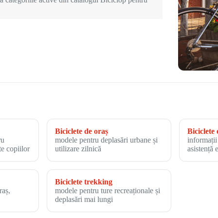
Biciclete de oraș
Biciclete 
ru
modele pentru deplasări urbane și
informații
te copiilor
utilizare zilnică
asistență 
Biciclete trekking
raș,
modele pentru ture recreaționale și
deplasări mai lungi