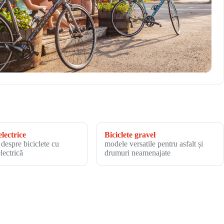
electrice
Biciclete gravel
 despre biciclete cu
modele versatile pentru asfalt și
electrică
drumuri neamenajate