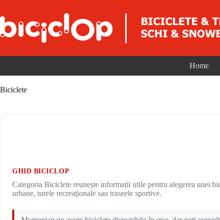
Sari la conținut
Home
Biciclete
GHID BICICLOP
Categoria Biciclete reunește informații utile pentru alegerea unei bici
urbane, turele recreaționale sau traseele sportive.
Momentan nu avem biciclete disponibile în stoc, dar poți consulta