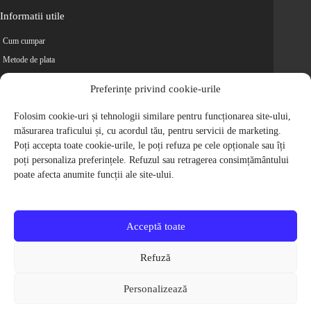
Informatii utile
Cum cumpar
Metode de plata
Livrarea comenzilor
Preferințe privind cookie-urile
Magazine partenere
Retur
Folosim cookie-uri și tehnologii similare pentru funcționarea site-ului,
măsurarea traficului și, cu acordul tău, pentru servicii de marketing.
Cariere
Poți accepta toate cookie-urile, le poți refuza pe cele opționale sau îți
Politica de Confidentialitate
poți personaliza preferințele. Refuzul sau retragerea consimțământului
Politica de cookie-uri
poate afecta anumite funcții ale site-ului.
Termeni si conditii
© 2009-2026 S.C. Biciclete Ciclop S.R.L. Toate drepturile rezervate.
CUI: RO 26049660, Nr. Registrul Comertului: J40/9410/2009
Acceptă toate
Capital social: 200.200,00 RON
Protectia Consumatorilor - ANPC
Refuză
Toate preturile produselor de pe site contin TVA, in conformitate cu legislatia
in vigoare.
Personalizează
Toate imaginile produselor de pe website sunt cu titlu de prezentare.
Pentru detalii despre produse, va rugam sa ne contactati prin
formularul de