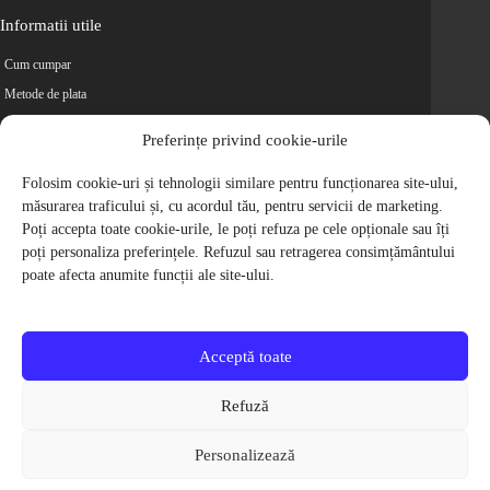
Informatii utile
Cum cumpar
Metode de plata
Livrarea comenzilor
Preferințe privind cookie-urile
Magazine partenere
Retur
Folosim cookie-uri și tehnologii similare pentru funcționarea site-ului,
măsurarea traficului și, cu acordul tău, pentru servicii de marketing.
Cariere
Poți accepta toate cookie-urile, le poți refuza pe cele opționale sau îți
Politica de Confidentialitate
poți personaliza preferințele. Refuzul sau retragerea consimțământului
Politica de cookie-uri
poate afecta anumite funcții ale site-ului.
Termeni si conditii
© 2009-2026 S.C. Biciclete Ciclop S.R.L. Toate drepturile rezervate.
CUI: RO 26049660, Nr. Registrul Comertului: J40/9410/2009
Acceptă toate
Capital social: 200.200,00 RON
Protectia Consumatorilor - ANPC
Refuză
Toate preturile produselor de pe site contin TVA, in conformitate cu legislatia
in vigoare.
Personalizează
Toate imaginile produselor de pe website sunt cu titlu de prezentare.
Pentru detalii despre produse, va rugam sa ne contactati prin
formularul de