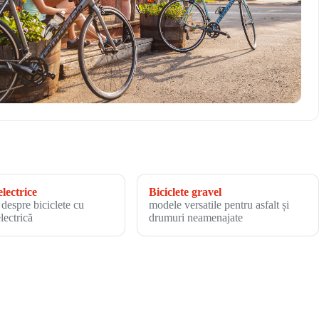
electrice
Biciclete gravel
 despre biciclete cu
modele versatile pentru asfalt și
electrică
drumuri neamenajate