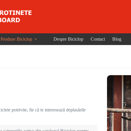
Produse Biciclop
Despre Biciclop
Contact
Blog
clete potrivite, fie că te interesează deplasările
 categoriile active din catalogul Biciclop pentru