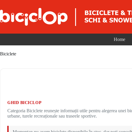
Sari la conținut
Home
Biciclete
GHID BICICLOP
Categoria Biciclete reunește informații utile pentru alegerea unei bici
urbane, turele recreaționale sau traseele sportive.
Momentan nu avem biciclete disponibile în stoc, dar poți consulta