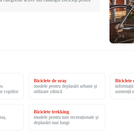
Biciclete de oraș
Biciclete 
ru
modele pentru deplasări urbane și
informații
te copiilor
utilizare zilnică
asistență 
Biciclete trekking
raș,
modele pentru ture recreaționale și
deplasări mai lungi