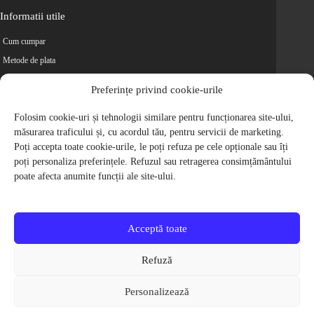
Informatii utile
Cum cumpar
Metode de plata
Livrarea comenzilor
Preferințe privind cookie-urile
Magazine partenere
Retur
Folosim cookie-uri și tehnologii similare pentru funcționarea site-ului,
măsurarea traficului și, cu acordul tău, pentru servicii de marketing.
Cariere
Poți accepta toate cookie-urile, le poți refuza pe cele opționale sau îți
Politica de Confidentialitate
poți personaliza preferințele. Refuzul sau retragerea consimțământului
Politica de cookie-uri
poate afecta anumite funcții ale site-ului.
Termeni si conditii
© 2009-2026 S.C. Biciclete Ciclop S.R.L. Toate drepturile rezervate.
CUI: RO 26049660, Nr. Registrul Comertului: J40/9410/2009
Acceptă toate
Capital social: 200.200,00 RON
Protectia Consumatorilor - ANPC
Refuză
Toate preturile produselor de pe site contin TVA, in conformitate cu legislatia
in vigoare.
Personalizează
Toate imaginile produselor de pe website sunt cu titlu de prezentare.
Pentru detalii despre produse, va rugam sa ne contactati prin
formularul de