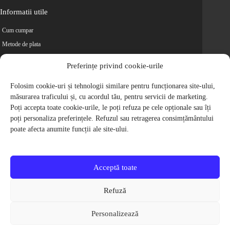
Informatii utile
Cum cumpar
Metode de plata
Livrarea comenzilor
Preferințe privind cookie-urile
Magazine partenere
Retur
Folosim cookie-uri și tehnologii similare pentru funcționarea site-ului,
măsurarea traficului și, cu acordul tău, pentru servicii de marketing.
Cariere
Poți accepta toate cookie-urile, le poți refuza pe cele opționale sau îți
Politica de Confidentialitate
poți personaliza preferințele. Refuzul sau retragerea consimțământului
Politica de cookie-uri
poate afecta anumite funcții ale site-ului.
Termeni si conditii
© 2009-2026 S.C. Biciclete Ciclop S.R.L. Toate drepturile rezervate.
CUI: RO 26049660, Nr. Registrul Comertului: J40/9410/2009
Acceptă toate
Capital social: 200.200,00 RON
Protectia Consumatorilor - ANPC
Refuză
Toate preturile produselor de pe site contin TVA, in conformitate cu legislatia
in vigoare.
Personalizează
Toate imaginile produselor de pe website sunt cu titlu de prezentare.
Pentru detalii despre produse, va rugam sa ne contactati prin
formularul de