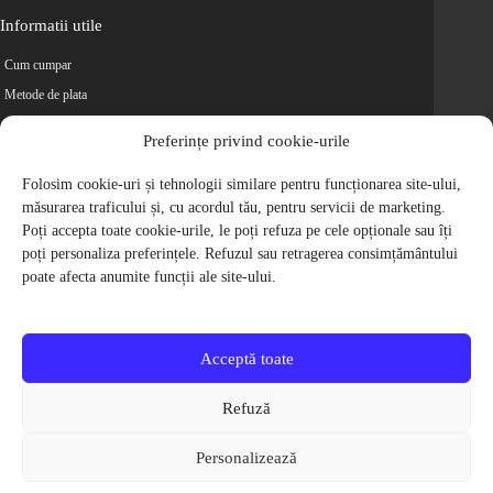
Informatii utile
Cum cumpar
Metode de plata
Livrarea comenzilor
Preferințe privind cookie-urile
Magazine partenere
Retur
Folosim cookie-uri și tehnologii similare pentru funcționarea site-ului,
măsurarea traficului și, cu acordul tău, pentru servicii de marketing.
Cariere
Poți accepta toate cookie-urile, le poți refuza pe cele opționale sau îți
Politica de Confidentialitate
poți personaliza preferințele. Refuzul sau retragerea consimțământului
Politica de cookie-uri
poate afecta anumite funcții ale site-ului.
Termeni si conditii
© 2009-2026 S.C. Biciclete Ciclop S.R.L. Toate drepturile rezervate.
CUI: RO 26049660, Nr. Registrul Comertului: J40/9410/2009
Acceptă toate
Capital social: 200.200,00 RON
Protectia Consumatorilor - ANPC
Refuză
Toate preturile produselor de pe site contin TVA, in conformitate cu legislatia
in vigoare.
Personalizează
Toate imaginile produselor de pe website sunt cu titlu de prezentare.
Pentru detalii despre produse, va rugam sa ne contactati prin
formularul de