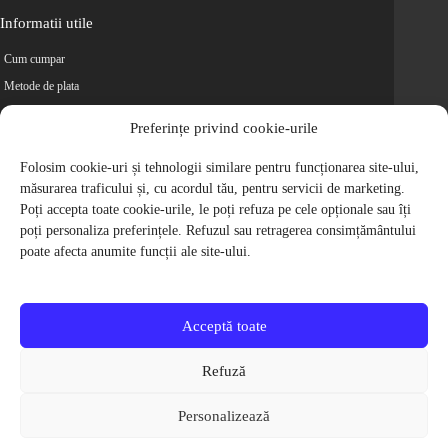
Informatii utile
Cum cumpar
Metode de plata
Livrarea comenzilor
Preferințe privind cookie-urile
Magazine partenere
Retur
Folosim cookie-uri și tehnologii similare pentru funcționarea site-ului,
măsurarea traficului și, cu acordul tău, pentru servicii de marketing.
Cariere
Poți accepta toate cookie-urile, le poți refuza pe cele opționale sau îți
Politica de Confidentialitate
poți personaliza preferințele. Refuzul sau retragerea consimțământului
Politica de cookie-uri
poate afecta anumite funcții ale site-ului.
Termeni si conditii
© 2009-2026 S.C. Biciclete Ciclop S.R.L. Toate drepturile rezervate.
CUI: RO 26049660, Nr. Registrul Comertului: J40/9410/2009
Acceptă toate
Capital social: 200.200,00 RON
Protectia Consumatorilor - ANPC
Refuză
Toate preturile produselor de pe site contin TVA, in conformitate cu legislatia
in vigoare.
Personalizează
Toate imaginile produselor de pe website sunt cu titlu de prezentare.
Pentru detalii despre produse, va rugam sa ne contactati prin
formularul de