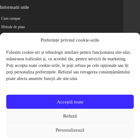
Informatii utile
Cum cumpar
Metode de plata
Livrarea comenzilor
Preferințe privind cookie-urile
Magazine partenere
Retur
Folosim cookie-uri și tehnologii similare pentru funcționarea site-ului,
măsurarea traficului și, cu acordul tău, pentru servicii de marketing.
Cariere
Poți accepta toate cookie-urile, le poți refuza pe cele opționale sau îți
Politica de Confidentialitate
poți personaliza preferințele. Refuzul sau retragerea consimțământului
Politica de cookie-uri
poate afecta anumite funcții ale site-ului.
Termeni si conditii
© 2009-2026 S.C. Biciclete Ciclop S.R.L. Toate drepturile rezervate.
CUI: RO 26049660, Nr. Registrul Comertului: J40/9410/2009
Acceptă toate
Capital social: 200.200,00 RON
Protectia Consumatorilor - ANPC
Refuză
Toate preturile produselor de pe site contin TVA, in conformitate cu legislatia
in vigoare.
Personalizează
Toate imaginile produselor de pe website sunt cu titlu de prezentare.
Pentru detalii despre produse, va rugam sa ne contactati prin
formularul de