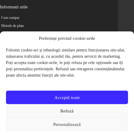
Informatii utile
Cum cumpar
Metode de plata
Livrarea comenzilor
Preferințe privind cookie-urile
Magazine partenere
Retur
Folosim cookie-uri și tehnologii similare pentru funcționarea site-ului,
măsurarea traficului și, cu acordul tău, pentru servicii de marketing.
Cariere
Poți accepta toate cookie-urile, le poți refuza pe cele opționale sau îți
Politica de Confidentialitate
poți personaliza preferințele. Refuzul sau retragerea consimțământului
Politica de cookie-uri
poate afecta anumite funcții ale site-ului.
Termeni si conditii
© 2009-2026 S.C. Biciclete Ciclop S.R.L. Toate drepturile rezervate.
CUI: RO 26049660, Nr. Registrul Comertului: J40/9410/2009
Acceptă toate
Capital social: 200.200,00 RON
Protectia Consumatorilor - ANPC
Refuză
Toate preturile produselor de pe site contin TVA, in conformitate cu legislatia
in vigoare.
Personalizează
Toate imaginile produselor de pe website sunt cu titlu de prezentare.
Pentru detalii despre produse, va rugam sa ne contactati prin
formularul de