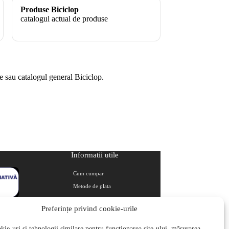
Produse Biciclop
catalogul actual de produse
e sau catalogul general Biciclop.
Informatii utile
Cum cumpar
Metode de plata
Livrarea comenzilor
Preferințe privind cookie-urile
Magazine partenere
Retur
ie-uri și tehnologii similare pentru funcționarea site-ului, măsurarea