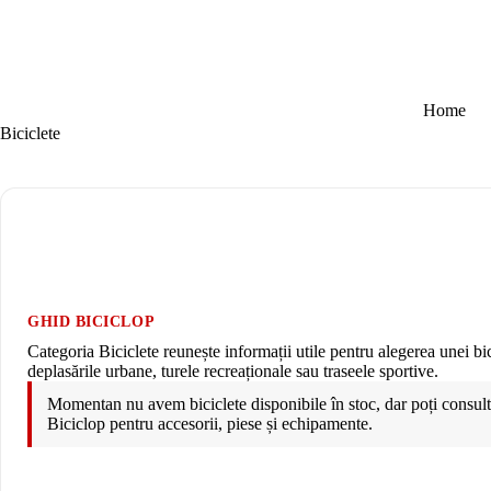
Sari la conținut
Home
Biciclete
GHID BICICLOP
Categoria Biciclete reunește informații utile pentru alegerea unei bici
deplasările urbane, turele recreaționale sau traseele sportive.
Momentan nu avem biciclete disponibile în stoc, dar poți consulta
Biciclop pentru accesorii, piese și echipamente.