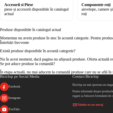
Accesorii si Piese
Componente roți
piese și accesorii disponibile în catalogul
anvelope, camere ș
actual
roți
Produse disponibile în catalogul actual
Momentan nu avem produse în stoc în această categorie. Pentru produsele
Întrebări frecvente
Există produse disponibile în această categorie?
Nu în acest moment, dacă pagina nu afișează produse. Oferta actuală este
Se pot aduce produse la comandă?
În etapa actuală, nu mai aducem la comandă produse care nu se află în s
Biciclop pe Social Media
Contact Biciclop
Biciclop nu mai opereaza un magaz
Facebook
Pentru informatii despre produsele 
rugam sa folosesti formularul de c
Instagram
Trimite-ne un mesaj
YouTube