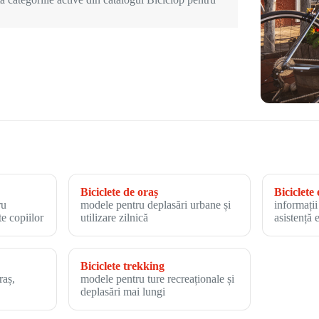
Biciclete de oraș
Biciclete 
ru
modele pentru deplasări urbane și
informații
te copiilor
utilizare zilnică
asistență 
Biciclete trekking
raș,
modele pentru ture recreaționale și
deplasări mai lungi