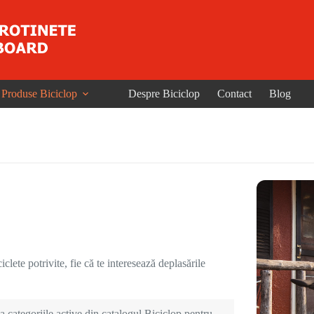
Produse Biciclop
Despre Biciclop
Contact
Blog
clete potrivite, fie că te interesează deplasările
 categoriile active din catalogul Biciclop pentru