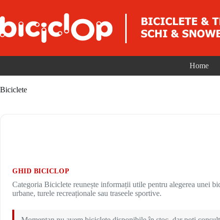
Sari la conținut
Home
Biciclete
GHID BICICLOP
Categoria Biciclete reunește informații utile pentru alegerea unei bici
urbane, turele recreaționale sau traseele sportive.
Momentan nu avem biciclete disponibile în stoc, dar poți consulta