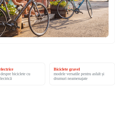
electrice
Biciclete gravel
 despre biciclete cu
modele versatile pentru asfalt și
electrică
drumuri neamenajate