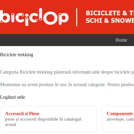
Sari la conținut
Home
Biciclete trekking
Categoria Biciclete trekking păstrează informații utile despre biciclete po
Momentan nu avem produse în stoc în această categorie. Pentru produsele
Legături utile
Accesorii si Piese
Componente 
piese și accesorii disponibile în catalogul
anvelope, cam
actual