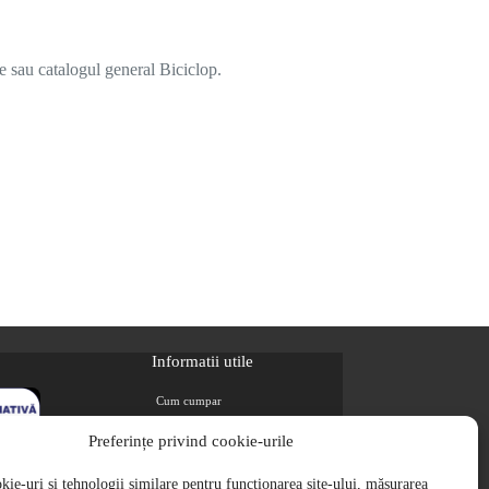
e sau catalogul general Biciclop.
Informatii utile
Cum cumpar
Metode de plata
Preferințe privind cookie-urile
Livrarea comenzilor
ie-uri și tehnologii similare pentru funcționarea site-ului, măsurarea
Magazine partenere