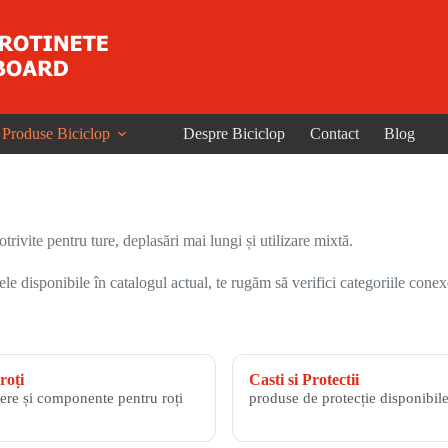
Produse Biciclop
Despre Biciclop
Contact
Blog
trivite pentru ture, deplasări mai lungi și utilizare mixtă.
 disponibile în catalogul actual, te rugăm să verifici categoriile conex
roți
Casti si Protectii
ere și componente pentru roți
produse de protecție disponibile