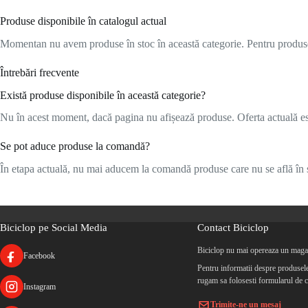
Produse disponibile în catalogul actual
Momentan nu avem produse în stoc în această categorie. Pentru produsele
Întrebări frecvente
Există produse disponibile în această categorie?
Nu în acest moment, dacă pagina nu afișează produse. Oferta actuală este
Se pot aduce produse la comandă?
În etapa actuală, nu mai aducem la comandă produse care nu se află în s
Biciclop pe Social Media
Contact Biciclop
Biciclop nu mai opereaza un magaz
Facebook
Pentru informatii despre produsele 
rugam sa folosesti formularul de c
Instagram
Trimite-ne un mesaj