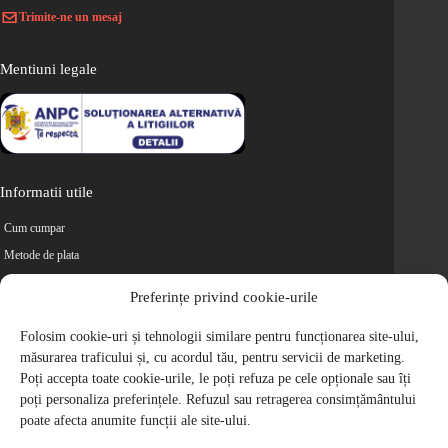
Trimite-ne un mesaj
Mentiuni legale
Informatii utile
Cum cumpar
Metode de plata
Livrarea comenzilor
Preferințe privind cookie-urile
Magazine partenere
Retur
Folosim cookie-uri și tehnologii similare pentru funcționarea site-ului,
măsurarea traficului și, cu acordul tău, pentru servicii de marketing.
Cariere
Poți accepta toate cookie-urile, le poți refuza pe cele opționale sau îți
Politica de Confidentialitate
poți personaliza preferințele. Refuzul sau retragerea consimțământului
Politica de cookie-uri
poate afecta anumite funcții ale site-ului.
Termeni si conditii