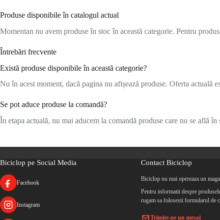
Produse disponibile în catalogul actual
Momentan nu avem produse în stoc în această categorie. Pentru produsele
Întrebări frecvente
Există produse disponibile în această categorie?
Nu în acest moment, dacă pagina nu afișează produse. Oferta actuală este
Se pot aduce produse la comandă?
În etapa actuală, nu mai aducem la comandă produse care nu se află în s
Biciclop pe Social Media
Contact Biciclop
Biciclop nu mai opereaza un magaz
Facebook
Pentru informatii despre produsele 
rugam sa folosesti formularul de c
Instagram
Trimite-ne un mesaj