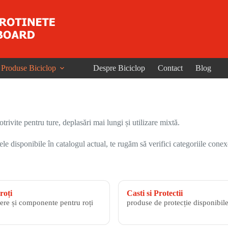
Produse Biciclop
Despre Biciclop
Contact
Blog
trivite pentru ture, deplasări mai lungi și utilizare mixtă.
 disponibile în catalogul actual, te rugăm să verifici categoriile conex
roți
Casti si Protectii
ere și componente pentru roți
produse de protecție disponibile