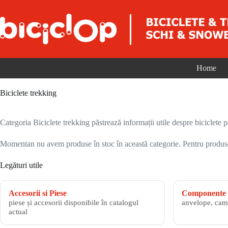
Sari la conținut
Home
Biciclete trekking
Categoria Biciclete trekking păstrează informații utile despre biciclete po
Momentan nu avem produse în stoc în această categorie. Pentru produsele
Legături utile
Accesorii si Piese
Componente 
piese și accesorii disponibile în catalogul
anvelope, cam
actual