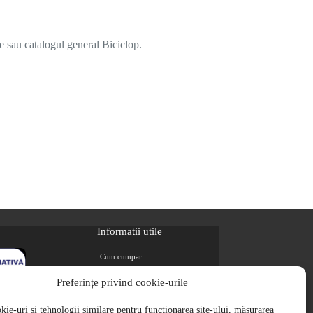
e sau catalogul general Biciclop.
Informatii utile
Cum cumpar
Metode de plata
Preferințe privind cookie-urile
Livrarea comenzilor
ie-uri și tehnologii similare pentru funcționarea site-ului, măsurarea
Magazine partenere