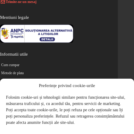
Trimite-ne un mesaj
Mentiuni legale
Informatii utile
Cum cumpar
Metode de plata
Livrarea comenzilor
Preferințe privind cookie-urile
Magazine partenere
Retur
Folosim cookie-uri și tehnologii similare pentru funcționarea site-ului,
măsurarea traficului și, cu acordul tău, pentru servicii de marketing.
Cariere
Poți accepta toate cookie-urile, le poți refuza pe cele opționale sau îți
Politica de Confidentialitate
poți personaliza preferințele. Refuzul sau retragerea consimțământului
Politica de cookie-uri
poate afecta anumite funcții ale site-ului.
Termeni si conditii