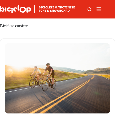
Sari la conținut
Biciclete cursiere