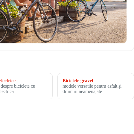
electrice
Biciclete gravel
 despre biciclete cu
modele versatile pentru asfalt și
electrică
drumuri neamenajate