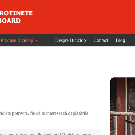
Produse Biciclop
Despre Biciclop
Contact
Blog
clete potrivite, fie că te interesează deplasările
 categoriile active din catalogul Biciclop pentru