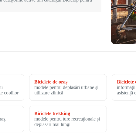
Biciclete de oraș
Biciclete 
ru
modele pentru deplasări urbane și
informații
te copiilor
utilizare zilnică
asistență 
Biciclete trekking
raș,
modele pentru ture recreaționale și
deplasări mai lungi