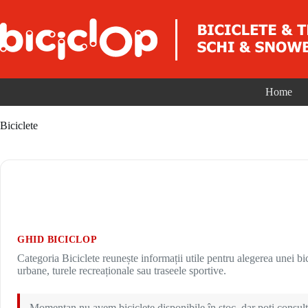
Sari la conținut
Home
Biciclete
GHID BICICLOP
Categoria Biciclete reunește informații utile pentru alegerea unei bici
urbane, turele recreaționale sau traseele sportive.
Momentan nu avem biciclete disponibile în stoc, dar poți consulta