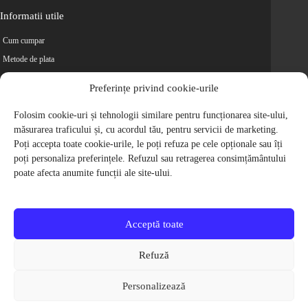
Informatii utile
Cum cumpar
Metode de plata
Livrarea comenzilor
Preferințe privind cookie-urile
Magazine partenere
Retur
Folosim cookie-uri și tehnologii similare pentru funcționarea site-ului,
măsurarea traficului și, cu acordul tău, pentru servicii de marketing.
Cariere
Poți accepta toate cookie-urile, le poți refuza pe cele opționale sau îți
Politica de Confidentialitate
poți personaliza preferințele. Refuzul sau retragerea consimțământului
Politica de cookie-uri
poate afecta anumite funcții ale site-ului.
Termeni si conditii
© 2009-2026 S.C. Biciclete Ciclop S.R.L. Toate drepturile rezervate.
CUI: RO 26049660, Nr. Registrul Comertului: J40/9410/2009
Acceptă toate
Capital social: 200.200,00 RON
Protectia Consumatorilor - ANPC
Refuză
Toate preturile produselor de pe site contin TVA, in conformitate cu legislatia
in vigoare.
Personalizează
Toate imaginile produselor de pe website sunt cu titlu de prezentare.
Pentru detalii despre produse, va rugam sa ne contactati prin
formularul de