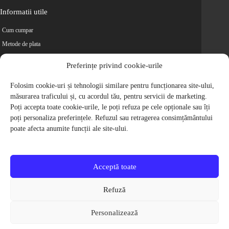
Informatii utile
Cum cumpar
Metode de plata
Livrarea comenzilor
Preferințe privind cookie-urile
Magazine partenere
Retur
Folosim cookie-uri și tehnologii similare pentru funcționarea site-ului,
măsurarea traficului și, cu acordul tău, pentru servicii de marketing.
Cariere
Poți accepta toate cookie-urile, le poți refuza pe cele opționale sau îți
Politica de Confidentialitate
poți personaliza preferințele. Refuzul sau retragerea consimțământului
Politica de cookie-uri
poate afecta anumite funcții ale site-ului.
Termeni si conditii
© 2009-2026 S.C. Biciclete Ciclop S.R.L. Toate drepturile rezervate.
CUI: RO 26049660, Nr. Registrul Comertului: J40/9410/2009
Acceptă toate
Capital social: 200.200,00 RON
Protectia Consumatorilor - ANPC
Refuză
Toate preturile produselor de pe site contin TVA, in conformitate cu legislatia
in vigoare.
Personalizează
Toate imaginile produselor de pe website sunt cu titlu de prezentare.
Pentru detalii despre produse, va rugam sa ne contactati prin
formularul de