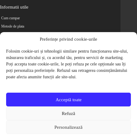
Informatii utile
Cum cumpar
Metode de plata
Livrarea comenzilor
Preferințe privind cookie-urile
Magazine partenere
Retur
Folosim cookie-uri și tehnologii similare pentru funcționarea site-ului,
măsurarea traficului și, cu acordul tău, pentru servicii de marketing.
Cariere
Poți accepta toate cookie-urile, le poți refuza pe cele opționale sau îți
Politica de Confidentialitate
poți personaliza preferințele. Refuzul sau retragerea consimțământului
Politica de cookie-uri
poate afecta anumite funcții ale site-ului.
Termeni si conditii
© 2009-2026 S.C. Biciclete Ciclop S.R.L. Toate drepturile rezervate.
CUI: RO 26049660, Nr. Registrul Comertului: J40/9410/2009
Acceptă toate
Capital social: 200.200,00 RON
Protectia Consumatorilor - ANPC
Refuză
Toate preturile produselor de pe site contin TVA, in conformitate cu legislatia
in vigoare.
Personalizează
Toate imaginile produselor de pe website sunt cu titlu de prezentare.
Pentru detalii despre produse, va rugam sa ne contactati prin
formularul de