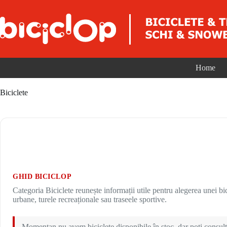
Sari la conținut
Home
Biciclete
GHID BICICLOP
Categoria Biciclete reunește informații utile pentru alegerea unei bici
urbane, turele recreaționale sau traseele sportive.
Momentan nu avem biciclete disponibile în stoc, dar poți consulta