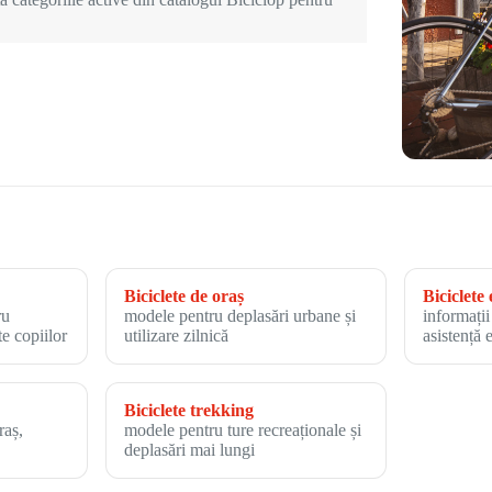
Biciclete de oraș
Biciclete 
ru
modele pentru deplasări urbane și
informații
te copiilor
utilizare zilnică
asistență 
Biciclete trekking
raș,
modele pentru ture recreaționale și
deplasări mai lungi