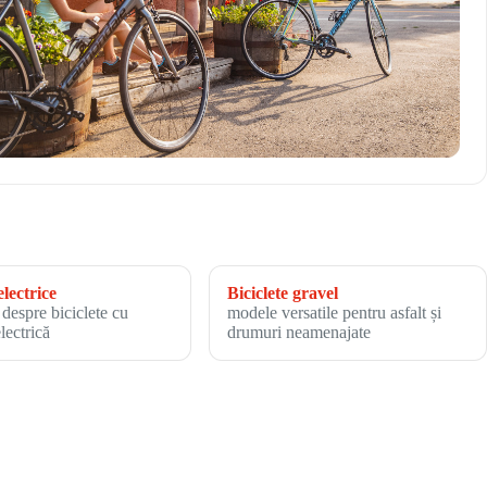
electrice
Biciclete gravel
 despre biciclete cu
modele versatile pentru asfalt și
electrică
drumuri neamenajate