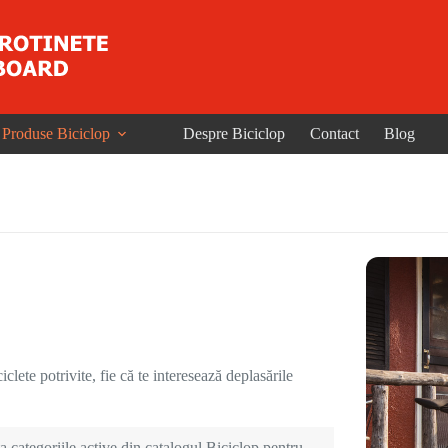
Produse Biciclop
Despre Biciclop
Contact
Blog
clete potrivite, fie că te interesează deplasările
 categoriile active din catalogul Biciclop pentru