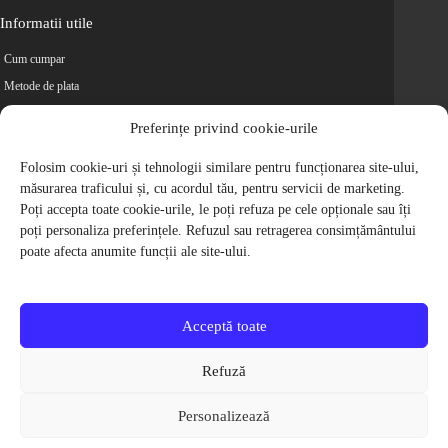
Informatii utile
Cum cumpar
Metode de plata
Livrarea comenzilor
Preferințe privind cookie-urile
Magazine partenere
Retur
Folosim cookie-uri și tehnologii similare pentru funcționarea site-ului,
măsurarea traficului și, cu acordul tău, pentru servicii de marketing.
Cariere
Poți accepta toate cookie-urile, le poți refuza pe cele opționale sau îți
Politica de Confidentialitate
poți personaliza preferințele. Refuzul sau retragerea consimțământului
Politica de cookie-uri
poate afecta anumite funcții ale site-ului.
Termeni si conditii
© 2009-2026 S.C. Biciclete Ciclop S.R.L. Toate drepturile rezervate.
CUI: RO 26049660, Nr. Registrul Comertului: J40/9410/2009
Acceptă toate
Capital social: 200.200,00 RON
Protectia Consumatorilor - ANPC
Refuză
Toate preturile produselor de pe site contin TVA, in conformitate cu legislatia
in vigoare.
Personalizează
Toate imaginile produselor de pe website sunt cu titlu de prezentare.
Pentru detalii despre produse, va rugam sa ne contactati prin
formularul de