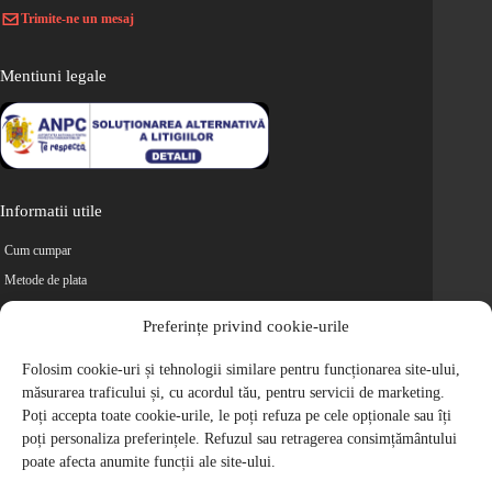
Trimite-ne un mesaj
Mentiuni legale
Informatii utile
Cum cumpar
Metode de plata
Livrarea comenzilor
Preferințe privind cookie-urile
Magazine partenere
Retur
Folosim cookie-uri și tehnologii similare pentru funcționarea site-ului,
măsurarea traficului și, cu acordul tău, pentru servicii de marketing.
Cariere
Poți accepta toate cookie-urile, le poți refuza pe cele opționale sau îți
Politica de Confidentialitate
poți personaliza preferințele. Refuzul sau retragerea consimțământului
Politica de cookie-uri
poate afecta anumite funcții ale site-ului.
Termeni si conditii