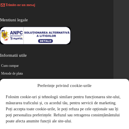
Trimite-ne un mesaj
Mentiuni legale
Informatii utile
Cum cumpar
Metode de plata
Livrarea comenzilor
Preferințe privind cookie-urile
Magazine partenere
Retur
Folosim cookie-uri și tehnologii similare pentru funcționarea site-ului,
măsurarea traficului și, cu acordul tău, pentru servicii de marketing.
Cariere
Poți accepta toate cookie-urile, le poți refuza pe cele opționale sau îți
Politica de Confidentialitate
poți personaliza preferințele. Refuzul sau retragerea consimțământului
Politica de cookie-uri
poate afecta anumite funcții ale site-ului.
Termeni si conditii