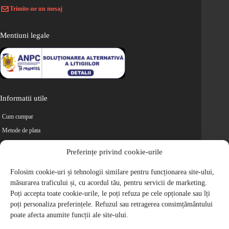
Trimite-ne un mesaj
Mentiuni legale
Informatii utile
Cum cumpar
Metode de plata
Livrarea comenzilor
Preferințe privind cookie-urile
Magazine partenere
Retur
Folosim cookie-uri și tehnologii similare pentru funcționarea site-ului,
măsurarea traficului și, cu acordul tău, pentru servicii de marketing.
Cariere
Poți accepta toate cookie-urile, le poți refuza pe cele opționale sau îți
Politica de Confidentialitate
poți personaliza preferințele. Refuzul sau retragerea consimțământului
Politica de cookie-uri
poate afecta anumite funcții ale site-ului.
Termeni si conditii