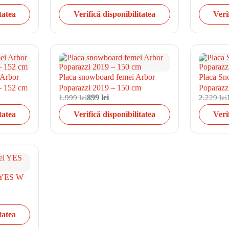
tatea
Verifică disponibilitatea
Veri
 Arbor
Placa snowboard femei Arbor
Placa Sn
– 152 cm
Poparazzi 2019 – 150 cm
Poparazz
1.999 lei
899 lei
2.229 lei
tatea
Verifică disponibilitatea
Veri
i YES W
tatea