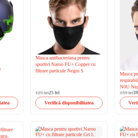
Masca antibacteriana pentru
sportivi Naroo FU+ Copper cu
e
filtrare particule Negru S
Masca pen
respirabi
N0U Neg
125 lei
25 lei
159 lei
39
tatea
Verifică disponibilitatea
Veri
iltrare
egru-