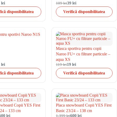
 lei
109 lei
39 lei
fică disponibilitatea
Verifică disponibilitatea
ntru sportivi Naroo N1S
Masca sportiva pentru copii
Naroo FU+ cu filtrare particule –
aqua XS
 lei
119 lei
19 lei
fică disponibilitatea
Verifică disponibilitatea
owboard Copii YES First
Placa snowboard Copii YES First
/24 – 133 cm
Basic 23/24 – 138 cm
600 lei
1.399 lei
600 lei