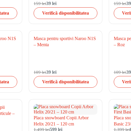
159 lei
39 lei
159 lei
39
tatea
Verifică disponibilitatea
Veri
Naroo N1S
Masca pentru sportivi Naroo N1S
Masca pe
– Menta
– Roz
109 lei
39 lei
109 lei
39
tatea
Verifică disponibilitatea
Veri
pii
ticule –
Placa snowboard Copii Arbor
Placa sn
Helix 20/21 – 120 cm
Basic 23
1.499 lei
599 lei
1.399 lei