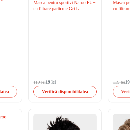
Masca pentru sportivi Naroo FU+
Masca pe
cu filtrare particule Gri L
cu filtrar
119 lei
19 lei
119 lei
19
tatea
Verifică disponibilitatea
Veri
aroo