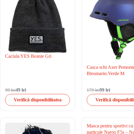
Caciula YES Beanie Gri
Casca schi Axer Pemont
Bleumarin-Verde M
99 lei
49 lei
179 lei
99 lei
Verifică disponibilitatea
Verifică disponibili
Masca pentru sportivi cu f
particule Naroo F5s – N