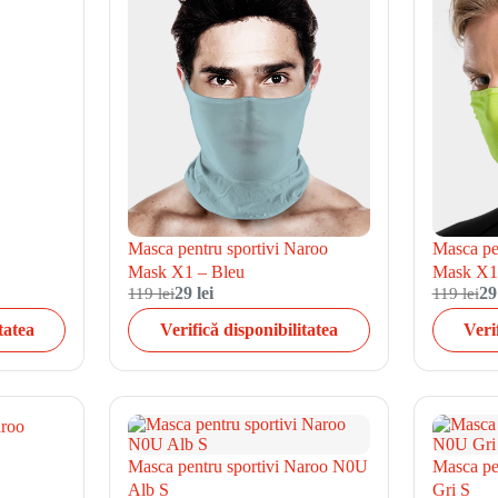
Masca pentru sportivi Naroo
Masca pe
Mask X1 – Bleu
Mask X1
119 lei
29 lei
119 lei
29
tatea
Verifică disponibilitatea
Veri
aroo
Masca pentru sportivi Naroo N0U
Masca pe
Alb S
Gri S