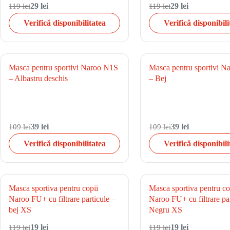
119 lei
29 lei
119 lei
29 lei
Verifică disponibilitatea
Verifică disponibili
Masca pentru sportivi Naroo N1S
Masca pentru sportivi 
– Albastru deschis
– Bej
109 lei
39 lei
109 lei
39 lei
Verifică disponibilitatea
Verifică disponibili
Masca sportiva pentru copii
Masca sportiva pentru co
Naroo FU+ cu filtrare particule –
Naroo FU+ cu filtrare par
bej XS
Negru XS
119 lei
19 lei
119 lei
19 lei