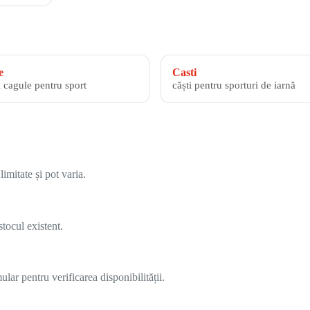
e
Casti
i cagule pentru sport
căști pentru sporturi de iarnă
imitate și pot varia.
tocul existent.
lar pentru verificarea disponibilității.