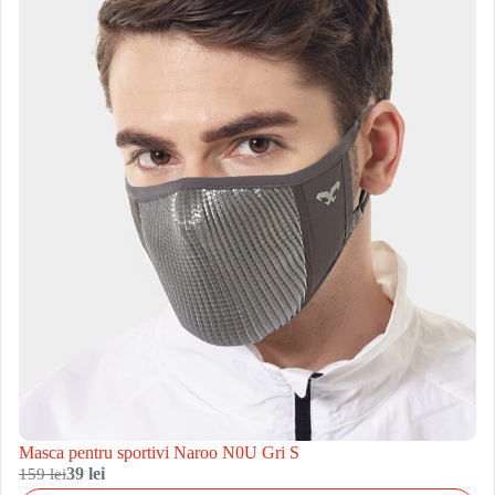
Masca pentru sportivi Naroo N0U Gri S
159 lei
39 lei