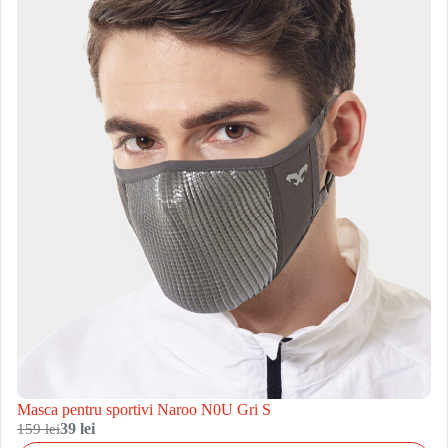
Masca pentru sportivi Naroo N0U Gri S
159 lei
39 lei