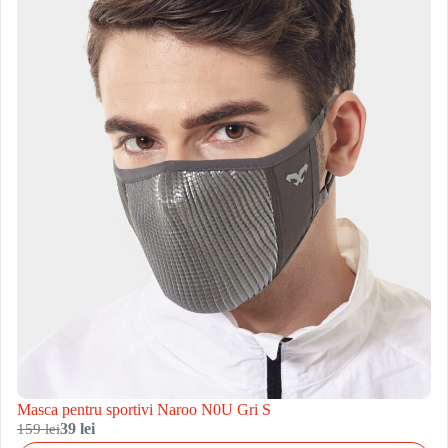
Masca pentru sportivi Naroo N0U Gri S
159 lei
39 lei