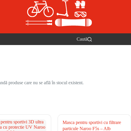
Caută
ndă produse care nu se află în stocul existent.
Masca pentru sportivi cu filtrare
particule Naroo F5s – Alb