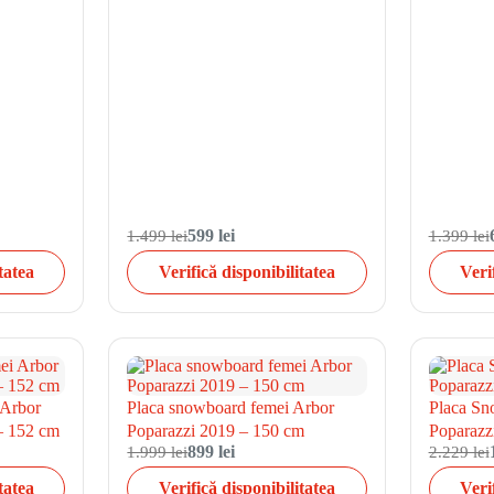
1.499 lei
599 lei
1.399 lei
tatea
Verifică disponibilitatea
Veri
 Arbor
Placa snowboard femei Arbor
Placa Sn
– 152 cm
Poparazzi 2019 – 150 cm
Poparazz
1.999 lei
899 lei
2.229 lei
tatea
Verifică disponibilitatea
Veri