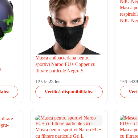
Masca pen
respirabi
N0U Neg
Masca antibacteriana pentru
sportivi Naroo FU+ Copper cu
e
filtrare particule Negru S
125 lei
25 lei
159 lei
39
tatea
Verifică disponibilitatea
Veri
iltrare
egru-
Masca pentru sportivi Naroo FU+
Masca pe
cu filtrare particule Gri L
cu filtrar