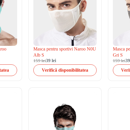
aroo
Masca pentru sportivi Naroo N0U
Masca pe
Alb S
Gri S
159 lei
39 lei
159 lei
39
tatea
Verifică disponibilitatea
Veri