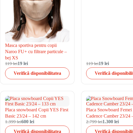
Masca sportiva pentru copii
Naroo FU+ cu filtrare particule –
bej XS
119 lei
19 lei
119 lei
19 lei
Verifică disponibilitatea
Verifică disponibili
Placa snowboard Copii YES First
Placa Snowboard Femei
Basic 23/24 – 142 cm
Cadence Camber 23/24 
1.399 lei
600 lei
2.799 lei
1.300 lei
Verifică disponibilitatea
Verifică disponibili