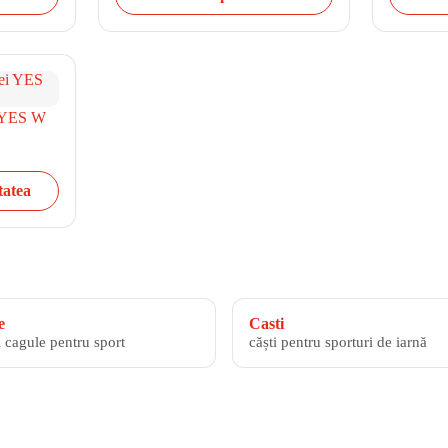
i YES W
tatea
e
Casti
i cagule pentru sport
căști pentru sporturi de iarnă