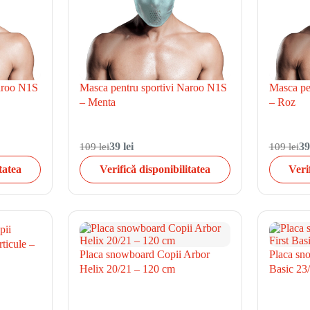
Naroo N1S
Masca pentru sportivi Naroo N1S
Masca pe
– Menta
– Roz
109 lei
39 lei
109 lei
39
tatea
Verifică disponibilitatea
Veri
pii
ticule –
Placa snowboard Copii Arbor
Placa sn
Helix 20/21 – 120 cm
Basic 23