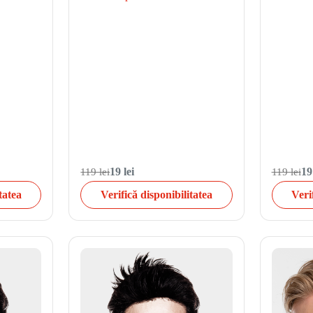
119 lei
19 lei
119 lei
19
tatea
Verifică disponibilitatea
Veri