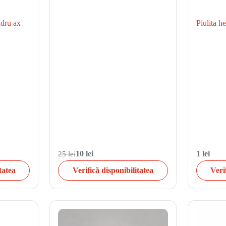
adru ax
Piulita 
25 lei
10 lei
1 lei
tatea
Verifică disponibilitatea
Veri