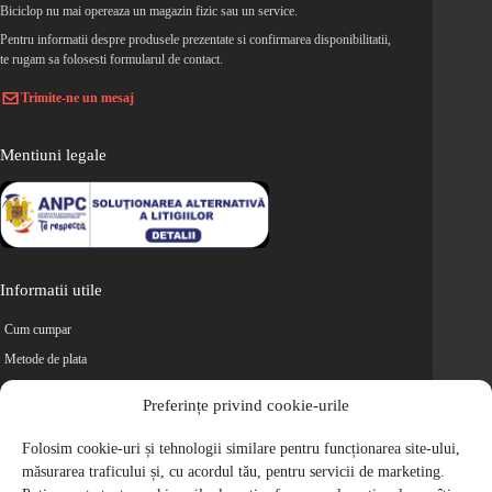
Biciclop nu mai opereaza un magazin fizic sau un service.
Pentru informatii despre produsele prezentate si confirmarea disponibilitatii,
te rugam sa folosesti formularul de contact.
Trimite-ne un mesaj
Mentiuni legale
Informatii utile
Cum cumpar
Metode de plata
Livrarea comenzilor
Preferințe privind cookie-urile
Magazine partenere
Retur
Folosim cookie-uri și tehnologii similare pentru funcționarea site-ului,
măsurarea traficului și, cu acordul tău, pentru servicii de marketing.
Cariere