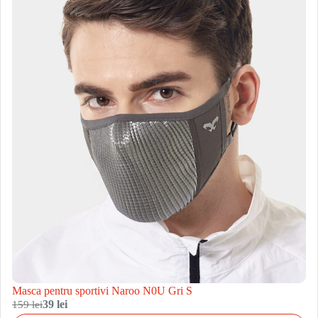
Masca pentru sportivi Naroo N0U Gri S
159 lei
39 lei