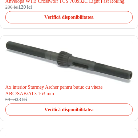
Anvelopa WTB Crosswolf TCS 700x32C Light Fast Rolling
200 lei
120 lei
Verifică disponibilitatea
Ax interior Sturmey Archer pentru butuc cu viteze
ABC/SAB/AT3 163 mm
59 lei
33 lei
Verifică disponibilitatea