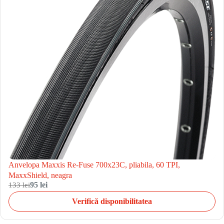
Anvelopa Maxxis Re-Fuse 700x23C, pliabila, 60 TPI,
MaxxShield, neagra
133 lei
95 lei
Verifică disponibilitatea