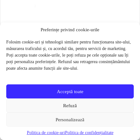
Saiba roata spate Strida
Preferințe privind cookie-urile
4 lei
Folosim cookie-uri și tehnologii similare pentru funcționarea site-ului,
Verifică disponibilitatea
măsurarea traficului și, cu acordul tău, pentru servicii de marketing.
Poți accepta toate cookie-urile, le poți refuza pe cele opționale sau îți
poți personaliza preferințele. Refuzul sau retragerea consimțământului
poate afecta anumite funcții ale site-ului.
Categorii utile
Accesorii si Piese
Acceptă toate
piese și accesorii disponibile în catalogul actual
Refuză
Componente roți
anvelope, camere și componente pentru roți
Personalizează
Politica de cookie-uri
Politica de confidențialitate