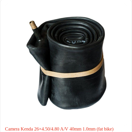
Camera Kenda 26×4.50/4.80 A/V 40mm 1.0mm (fat bike)