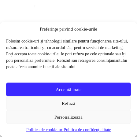
Saiba roata spate Strida
Preferințe privind cookie-urile
4 lei
Folosim cookie-uri și tehnologii similare pentru funcționarea site-ului,
Verifică disponibilitatea
măsurarea traficului și, cu acordul tău, pentru servicii de marketing.
Poți accepta toate cookie-urile, le poți refuza pe cele opționale sau îți
poți personaliza preferințele. Refuzul sau retragerea consimțământului
poate afecta anumite funcții ale site-ului.
Categorii utile
Accesorii si Piese
Acceptă toate
piese și accesorii disponibile în catalogul actual
Refuză
Componente roți
anvelope, camere și componente pentru roți
Personalizează
Politica de cookie-uri
Politica de confidențialitate