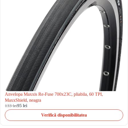
Anvelopa Maxxis Re-Fuse 700x23C, pliabila, 60 TPI,
MaxxShield, neagra
133 lei
95 lei
Verifică disponibilitatea