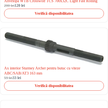
Anvelopa WTB Crosswolf TCS 700x32C Light Fast Rolling
200 lei
120 lei
Verifică disponibilitatea
Ax interior Sturmey Archer pentru butuc cu viteze
ABC/SAB/AT3 163 mm
59 lei
33 lei
Verifică disponibilitatea