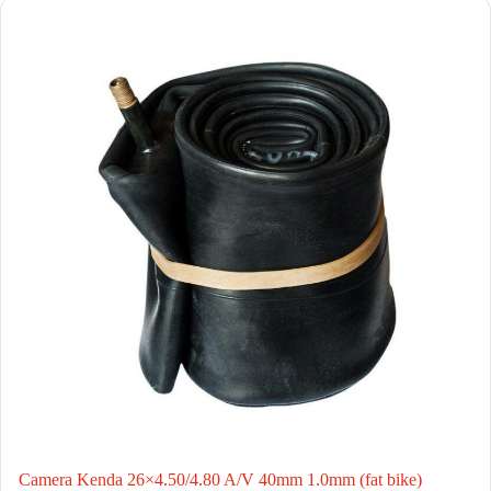
Camera Kenda 26×4.50/4.80 A/V 40mm 1.0mm (fat bike)