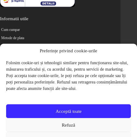
Informatii utile
Cum cumpar
Metode de plata
Livrarea comenzilor
Preferințe privind cookie-urile
Magazine partenere
Retur
Folosim cookie-uri și tehnologii similare pentru funcționarea site-ului,
măsurarea traficului și, cu acordul tău, pentru servicii de marketing.
Cariere
Poți accepta toate cookie-urile, le poți refuza pe cele opționale sau îți
Politica de Confidentialitate
poți personaliza preferințele. Refuzul sau retragerea consimțământului
Politica de cookie-uri
poate afecta anumite funcții ale site-ului.
Termeni si conditii
© 2009-2026 S.C. Biciclete Ciclop S.R.L. Toate drepturile rezervate.
CUI: RO 26049660, Nr. Registrul Comertului: J40/9410/2009
Acceptă toate
Capital social: 200.200,00 RON
Protectia Consumatorilor - ANPC
Refuză
Toate preturile produselor de pe site contin TVA, in conformitate cu legislatia
in vigoare.