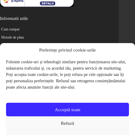
Informatii utile
Cum cumpar
Metode de plata
Livrarea comenzilor
Preferințe privind cookie-urile
Magazine partenere
Retur
Folosim cookie-uri și tehnologii similare pentru funcționarea site-ului,
măsurarea traficului și, cu acordul tău, pentru servicii de marketing.
Cariere
Poți accepta toate cookie-urile, le poți refuza pe cele opționale sau îți
Politica de Confidentialitate
poți personaliza preferințele. Refuzul sau retragerea consimțământului
Politica de cookie-uri
poate afecta anumite funcții ale site-ului.
Termeni si conditii
© 2009-2026 S.C. Biciclete Ciclop S.R.L. Toate drepturile rezervate.
CUI: RO 26049660, Nr. Registrul Comertului: J40/9410/2009
Acceptă toate
Capital social: 200.200,00 RON
Protectia Consumatorilor - ANPC
Refuză
Toate preturile produselor de pe site contin TVA, in conformitate cu legislatia
in vigoare.