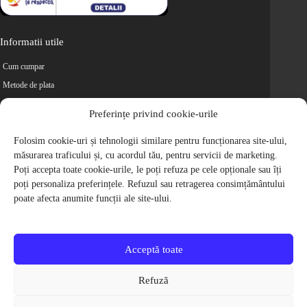
Informatii utile
Cum cumpar
Metode de plata
Livrarea comenzilor
Preferințe privind cookie-urile
Magazine partenere
Retur
Folosim cookie-uri și tehnologii similare pentru funcționarea site-ului,
măsurarea traficului și, cu acordul tău, pentru servicii de marketing.
Cariere
Poți accepta toate cookie-urile, le poți refuza pe cele opționale sau îți
Politica de Confidentialitate
poți personaliza preferințele. Refuzul sau retragerea consimțământului
Politica de cookie-uri
poate afecta anumite funcții ale site-ului.
Termeni si conditii
© 2009-2026 S.C. Biciclete Ciclop S.R.L. Toate drepturile rezervate.
CUI: RO 26049660, Nr. Registrul Comertului: J40/9410/2009
Acceptă toate
Capital social: 200.200,00 RON
Protectia Consumatorilor - ANPC
Refuză
Toate preturile produselor de pe site contin TVA, in conformitate cu legislatia
in vigoare.