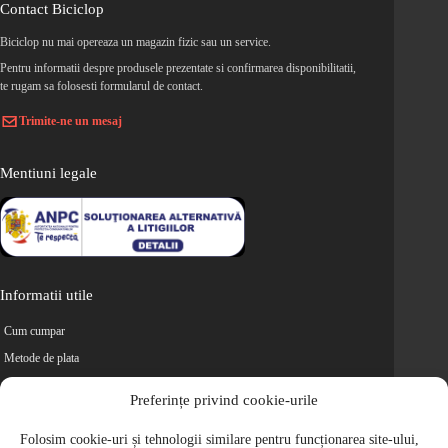
Contact Biciclop
Biciclop nu mai opereaza un magazin fizic sau un service.
Pentru informatii despre produsele prezentate si confirmarea disponibilitatii,
te rugam sa folosesti formularul de contact.
Trimite-ne un mesaj
Mentiuni legale
Informatii utile
Cum cumpar
Metode de plata
Livrarea comenzilor
Preferințe privind cookie-urile
Magazine partenere
Folosim cookie-uri și tehnologii similare pentru funcționarea site-ului,
Retur