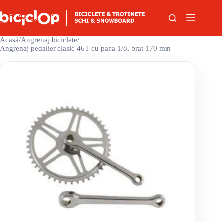
Sari la conținut
Acasă
/
Angrenaj biciclete
/
Angrenaj pedalier clasic 46T cu pana 1/8, brat 170 mm