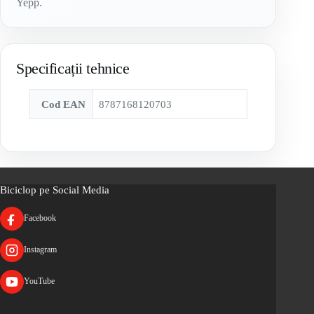
Yepp.
Specificații tehnice
Cod EAN
8787168120703
Biciclop pe Social Media
Facebook
Instagram
YouTube